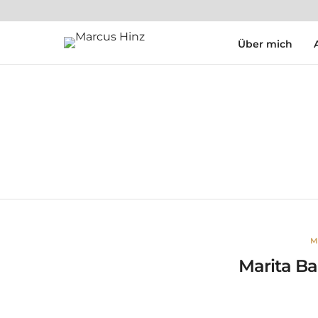
Über mich
M
Marita Ba