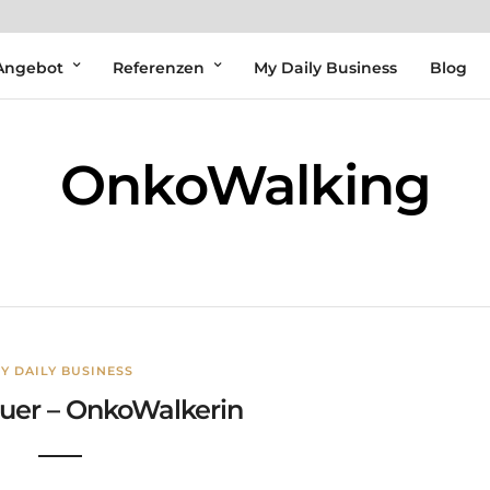
Angebot
Referenzen
My Daily Business
Blog
OnkoWalking
Y DAILY BUSINESS
uer – OnkoWalkerin